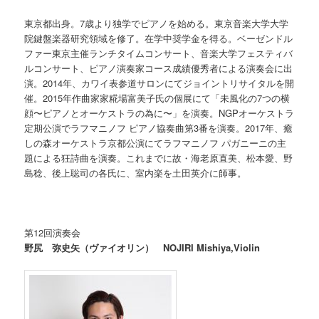
東京都出身。7歳より独学でピアノを始める。東京音楽大学大学
院鍵盤楽器研究領域を修了。在学中奨学金を得る。ベーゼンドル
ファー東京主催ランチタイムコンサート、音楽大学フェスティバ
ルコンサート、ピアノ演奏家コース成績優秀者による演奏会に出
演。2014年、カワイ表参道サロンにてジョイントリサイタルを開
催。2015年作曲家家糀場富美子氏の個展にて「未風化の7つの横
顔〜ピアノとオーケストラの為に〜」を演奏。NGPオーケストラ
定期公演でラフマニノフ ピアノ協奏曲第3番を演奏。2017年、癒
しの森オーケストラ京都公演にてラフマニノフ パガニーニの主
題による狂詩曲を演奏。これまでに故・海老原直美、松本愛、野
島稔、後上聡司の各氏に、室内楽を土田英介に師事。
第12回演奏会
野尻 弥史矢（ヴァイオリン） NOJIRI Mishiya,Violin