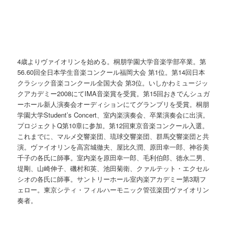
4歳よりヴァイオリンを始める。桐朋学園大学音楽学部卒業。第
56.60回全日本学生音楽コンクール福岡大会 第1位。第14回日本
クラシック音楽コンクール全国大会 第3位。いしかわミュージッ
クアカデミー2008にてIMA音楽賞を受賞。第15回おきでんシュガ
ーホール新人演奏会オーディションにてグランプリを受賞。桐朋
学園大学Student’s Concert、室内楽演奏会、卒業演奏会に出演。
プロジェクトQ第10章に参加。第12回東京音楽コンクール入選。
これまでに、マルメ交響楽団、琉球交響楽団、群馬交響楽団と共
演。ヴァイオリンを高宮城徹夫、屋比久潤、原田幸一郎、神谷美
千子の各氏に師事。室内楽を原田幸一郎、毛利伯郎、徳永二男、
堤剛、山崎伸子、磯村和英、池田菊衛、クァルテット・エクセル
シオの各氏に師事。サントリーホール室内楽アカデミー第3期フ
ェロー。東京シティ・フィルハーモニック管弦楽団ヴァイオリン
奏者。