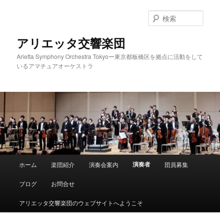
メ
イ
検
ン
索
コ
アリエッタ交響楽団
ン
Arietta Symphony Orchestra Tokyoー東京都板橋区を拠点に活動をして
テ
いるアマチュアオーケストラ
ン
ツ
へ
移
動
メ
演奏者
ホーム
楽団紹介
演奏会案内
団員募集
イ
ン
ブログ
お問合せ
メ
ニ
アリエッタ交響楽団のウェブサイトへようこそ
ュ