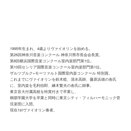
1995年生まれ、4歳よりヴァイオリンを始める。
第26回神奈川音楽コンクール 神奈川県市長会会長賞。
第8回横浜国際音楽コンクール室内楽部門第1位。
第10回セシリア国際音楽コンクール室内楽部門第1位。
ザルツブルク=モーツァルト国際室内楽コンクール 特別賞。
これまでにヴァイオリンを鈴木稔、清水高師、藤原浜雄の各氏
に、室内楽を毛利伯郎、練木繁夫の各氏に師事。
東京音大付属高校を特賞付きで卒業し、
桐朋学園大学を卒業と同時に東京シティ・フィルハーモニック管
弦楽団に入団。
現在1stヴァイオリン奏者。