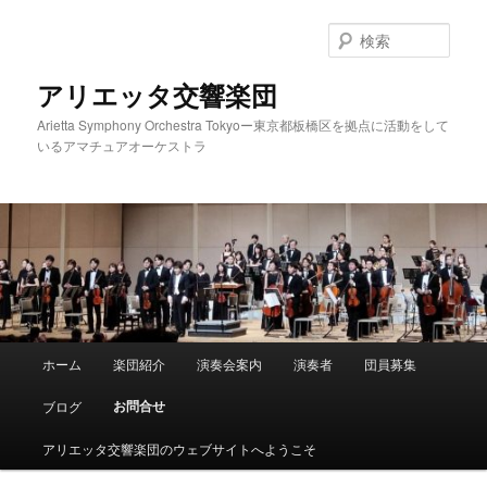
メ
イ
検
ン
索
コ
アリエッタ交響楽団
ン
Arietta Symphony Orchestra Tokyoー東京都板橋区を拠点に活動をして
テ
いるアマチュアオーケストラ
ン
ツ
へ
移
動
メ
ホーム
楽団紹介
演奏会案内
演奏者
団員募集
イ
ン
お問合せ
ブログ
メ
ニ
アリエッタ交響楽団のウェブサイトへようこそ
ュ