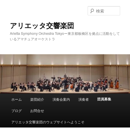
メ
イ
検
ン
索
コ
アリエッタ交響楽団
ン
Arietta Symphony Orchestra Tokyoー東京都板橋区を拠点に活動をして
テ
いるアマチュアオーケストラ
ン
ツ
へ
移
動
メ
団員募集
ホーム
楽団紹介
演奏会案内
演奏者
イ
ン
ブログ
お問合せ
メ
ニ
アリエッタ交響楽団のウェブサイトへようこそ
ュ