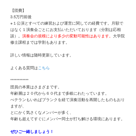
【団費】
3.5万円前後
※１公演とすべての練習および運営に関しての経費です。月額で
はなく１演奏会ごとにお支払いただいております（分割は応相
談）。
演奏会の規模により多少の変動可能性はあります。
大学院
修士課程までは学割もあります。
詳しい情報は随時更新しています。
よくある質問は
こちら
************
団員の本業はさまざまです。
年齢層は２０代から６０代まで多岐にわたっています。
べテランもいればブランクを経て演奏活動を再開したものもおり
ますが、
とにかく気さくなメンバーが多く、
年齢も超えてすぐにメンバー同士が打ち解ける環境にあります。
ぜひご一緒しましょう！