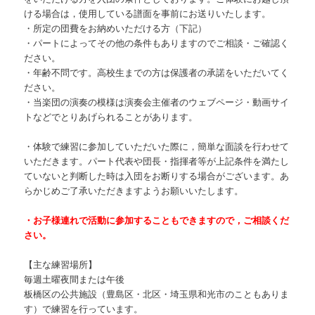
ける場合は，使用している譜面を事前にお送りいたします。
・所定の団費をお納めいただける方（下記）
・パートによってその他の条件もありますのでご相談・ご確認く
ださい。
・年齢不問です。高校生までの方は保護者の承諾をいただいてく
ださい。
・当楽団の演奏の模様は演奏会主催者のウェブページ・動画サイ
トなどでとりあげられることがあります。
・体験で練習に参加していただいた際に，簡単な面談を行わせて
いただきます。パート代表や団長・指揮者等が上記条件を満たし
ていないと判断した時は入団をお断りする場合がございます。あ
らかじめご了承いただきますようお願いいたします。
・お子様連れで活動に参加することもできますので，ご相談くだ
さい。
【主な練習場所】
毎週土曜夜間または午後
板橋区の公共施設（豊島区・北区・埼玉県和光市のこともありま
す）で練習を行っています。