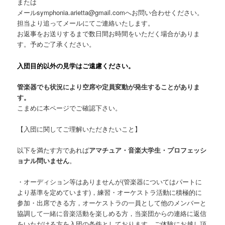
または
メールsymphonia.arietta@gmail.comへお問い合わせください。
担当より追ってメールにてご連絡いたします。
お返事をお送りするまで数日間お時間をいただく場合がありま
す。予めご了承ください。
入団目的以外の見学はご遠慮ください。
管楽器でも
状況により空席や定員変動が発生することがありま
す。
こまめに本ページでご確認下さい。
【入団に関してご理解いただきたいこと】
以下を満たす方であれば
アマチュア・音楽大学生・プロフェッシ
ョナル問いません
。
・オーディション等はありませんが(管楽器についてはパートに
より基準を定めています)，練習・オーケストラ活動に積極的に
参加・出席できる方，オーケストラの一員として他のメンバーと
協調して一緒に音楽活動を楽しめる方，当楽団からの連絡に返信
をいただける方を入団の条件としております。ご体験にお越し頂