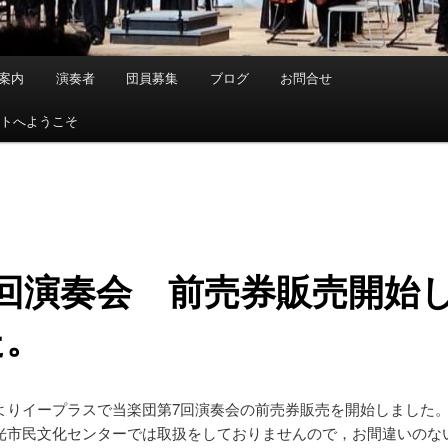
案内
演奏者
団員募集
ブログ
お問合せ
イトへようこそ
7回演奏会 前売券販売開始
た。
よりイープラスで当楽団第7回演奏会の前売券販売を開始しました
光市民文化センターでは取扱をしておりませんので，お間違いのな