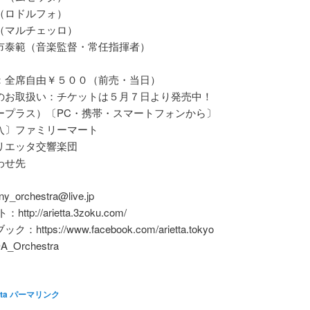
（ロドルフォ）
（マルチェッロ）
市泰範（音楽監督・常任指揮者）
：全席自由￥５００（前売・当日）
のお取扱い：チケットは５月７日より発売中！
ープラス）〔PC・携帯・スマートフォンから〕
入〕ファミリーマート
リエッタ交響楽団
わせ先
y_orchestra@live.jp
ttp://arietta.3zoku.com/
https://www.facebook.com/arietta.tokyo
@A_Orchestra
tta
パーマリンク