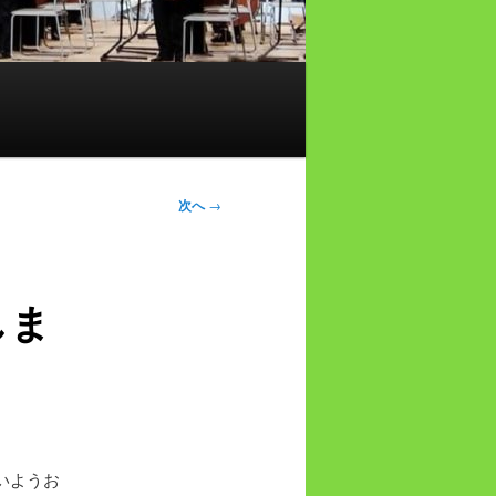
次へ
→
しま
。
いようお