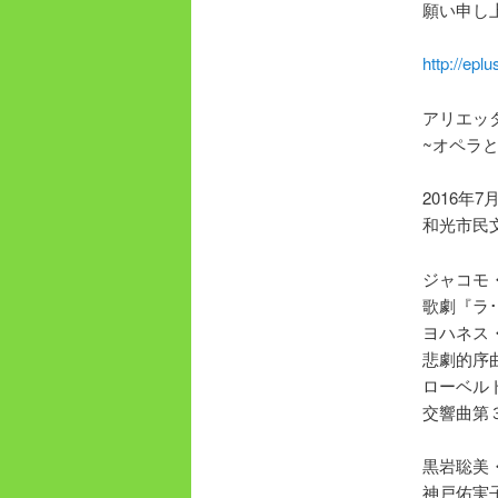
願い申し
http://e
アリエッ
~オペラ
2016年7
和光市民
ジャコモ
歌劇『ラ
ヨハネス
悲劇的序曲
ローベル
交響曲第
黒岩聡美
神戸佑実