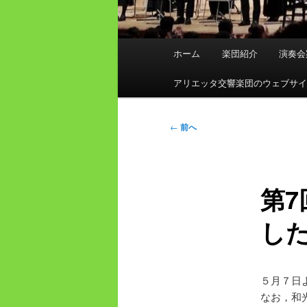
メ
ホーム
楽団紹介
演奏会
イ
ン
アリエッタ交響楽団のウェブサ
メ
ニ
投
←
前へ
ュ
稿
ー
ナ
ビ
第
ゲ
ー
し
シ
ョ
ン
５月７日
なお，和