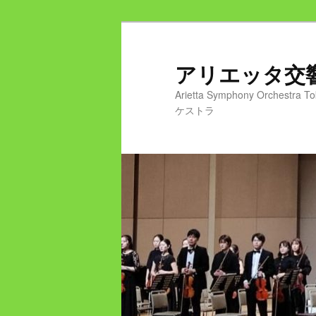
メ
イ
ン
アリエッタ
コ
Arietta Symphony Or
ン
ケストラ
テ
ン
ツ
へ
移
動