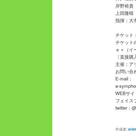
岸野裕貴
上田隆晴
指揮：大
チケット
チケット
ｅ＋（イ
〔直接購
主催：ア
お問い合
E-mail：
a-symphon
WEBサイト：h
フェイスブック：
twitter：
作成者:
arie