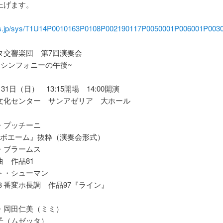
上げます。
plus.jp/sys/T1U14P0010163P0108P002190117P0050001P006001P003
タ交響楽団 第7回演奏会
とシンフォニーの午後~
月31日（日） 13:15開場 14:00開演
文化センター サンアゼリア 大ホール
・プッチーニ
･ボエーム』抜粋（演奏会形式）
・ブラームス
 作品81
ト・シューマン
３番変ホ長調 作品97『ライン』
・岡田仁美（ミミ）
子（ムゼッタ）