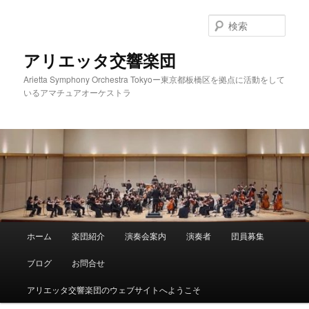
メ
イ
検
ン
索
コ
アリエッタ交響楽団
ン
Arietta Symphony Orchestra Tokyoー東京都板橋区を拠点に活動をして
テ
いるアマチュアオーケストラ
ン
ツ
へ
移
動
メ
ホーム
楽団紹介
演奏会案内
演奏者
団員募集
イ
ン
ブログ
お問合せ
メ
ニ
アリエッタ交響楽団のウェブサイトへようこそ
ュ