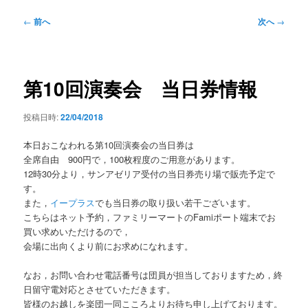
ー
投
←
前へ
次へ
→
稿
ナ
ビ
ゲ
第10回演奏会 当日券情報
ー
シ
投稿日時:
22/04/2018
ョ
ン
本日おこなわれる第10回演奏会の当日券は
全席自由 900円で，100枚程度のご用意があります。
12時30分より，サンアゼリア受付の当日券売り場で販売予定で
す。
また，
イープラス
でも当日券の取り扱い若干ございます。
こちらはネット予約，ファミリーマートのFamiポート端末でお
買い求めいただけるので，
会場に出向くより前にお求めになれます。
なお，お問い合わせ電話番号は団員が担当しておりますため，終
日留守電対応とさせていただきます。
皆様のお越しを楽団一同こころよりお待ち申し上げております。