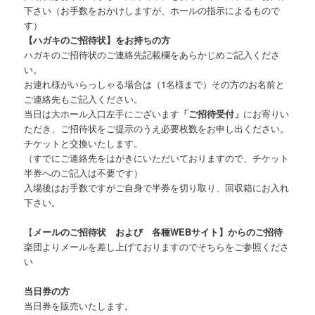
下さい（お手数をおかけしますが、ホールの指示によるもので
す）
【ハガキのご招待状】をお持ちの方
ハガキのご招待状のご連絡先記載欄をあらかじめご記入くださ
い。
お連れ様がいらっしゃる場合は（1名様まで）その方のお名前と
ご連絡先もご記入ください。
当日は大ホール入口左手にございます
「ご招待受付」
にお寄りい
ただき、ご招待状をご提示のうえ必要枚数をお申し出ください。
チケットと交換いたします。
（すでにご連絡先をはがきにいただいておりますので、チケット
半券へのご記入は不要です）
入場後はお手数ですがご自身で半券を切り取り、回収箱にお入れ
下さい。
【
メールのご招待状 および 各種WEBサイト】からのご招待
楽団よりメールを差し上げておりますのでそちらをご参照くださ
い
当日券の方
当日券を販売いたします。