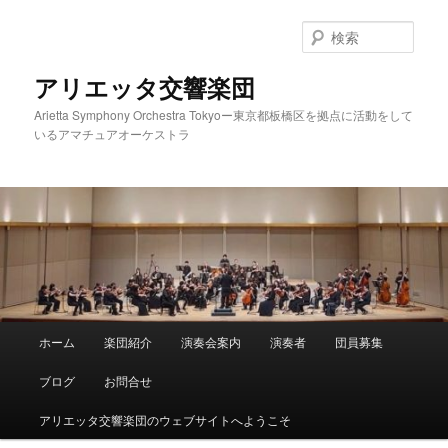
メ
イ
検
ン
索
コ
アリエッタ交響楽団
ン
Arietta Symphony Orchestra Tokyoー東京都板橋区を拠点に活動をして
テ
いるアマチュアオーケストラ
ン
ツ
へ
移
動
メ
ホーム
楽団紹介
演奏会案内
演奏者
団員募集
イ
ン
ブログ
お問合せ
メ
ニ
アリエッタ交響楽団のウェブサイトへようこそ
ュ