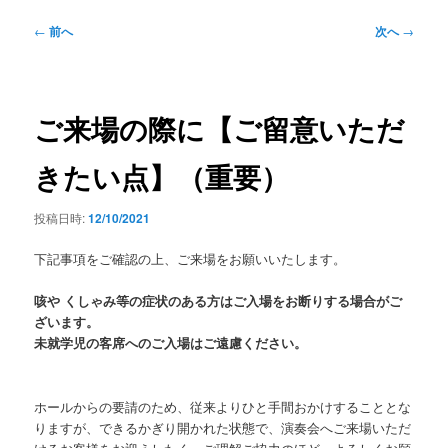
ー
投
←
前へ
次へ
→
稿
ナ
ビ
ゲ
ご来場の際に【ご留意いただ
ー
シ
きたい点】（重要）
ョ
ン
投稿日時:
12/10/2021
下記事項をご確認の上、ご来場をお願いいたします。
咳や くしゃみ等の症状のある方はご入場をお断りする場合がご
ざいます。
未就学児の客席へのご入場はご遠慮ください。
ホールからの要請のため、従来よりひと手間おかけすることとな
りますが、できるかぎり開かれた状態で、演奏会へご来場いただ