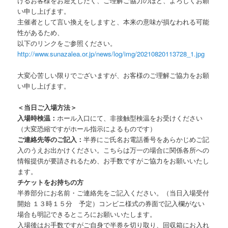
けるお客様をお迎えしたく、ご理解ご協力のほど、よろしくお願
い申し上げます。
主催者として言い換えをしますと、本来の意味が損なわれる可能
性があるため、
以下のリンクをご参照ください。
http://www.sunazalea.or.jp/news/log/img/20210820113728_1.jpg
大変心苦しい限りでございますが、お客様のご理解ご協力をお願
い申し上げます。
＜当日ご入場方法＞
入場時検温：
ホール入口にて、非接触型検温をお受けください
（大変恐縮ですがホール指示によるものです）
ご連絡先等のご記入：
半券にご氏名お電話番号をあらかじめご記
入のうえお出かけください。こちらは万一の場合に関係各所への
情報提供が要請されるため、お手数ですがご協力をお願いいたし
ます。
チケットをお持ちの方
半券部分にお名前・ご連絡先をご記入ください。（当日入場受付
開始 １３時１５分 予定）コンビニ様式の券面で記入欄がない
場合も明記できるところにお願いいたします。
入場後はお手数ですがご自身で半券を切り取り、回収箱にお入れ