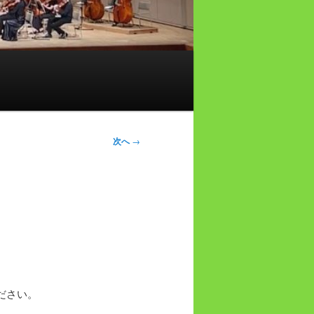
次へ
→
ださい。