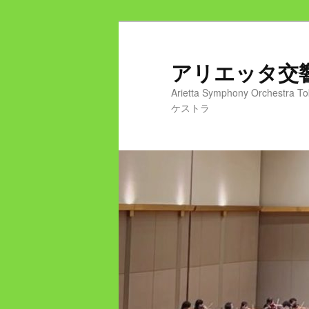
メ
イ
ン
アリエッタ
コ
Arietta Symphony Or
ン
ケストラ
テ
ン
ツ
へ
移
動