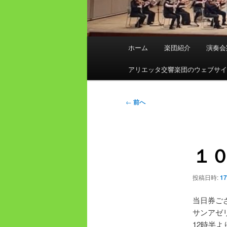
メ
ホーム
楽団紹介
演奏会
イ
ン
アリエッタ交響楽団のウェブサ
メ
ニ
投
←
前へ
ュ
稿
ー
ナ
ビ
１
ゲ
ー
シ
投稿日時:
17
ョ
ン
当日券ご
サンアゼ
12時半