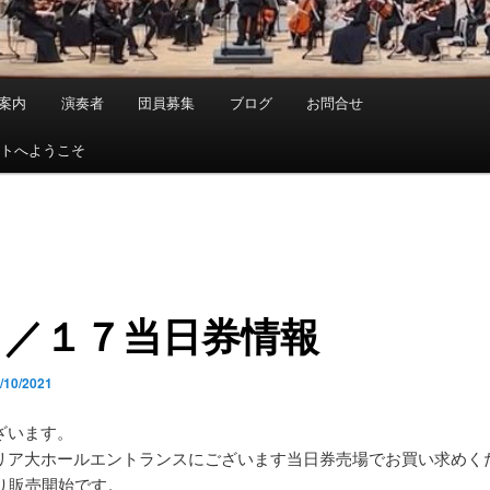
案内
演奏者
団員募集
ブログ
お問合せ
イトへようこそ
０／１７当日券情報
/10/2021
ざいます。
リア大ホールエントランスにございます当日券売場でお買い求めく
より販売開始です。