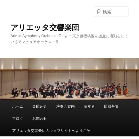
メ
イ
検
ン
索
コ
アリエッタ交響楽団
ン
Arietta Symphony Orchestra Tokyoー東京都板橋区を拠点に活動をして
テ
いるアマチュアオーケストラ
ン
ツ
へ
移
動
メ
ホーム
楽団紹介
演奏会案内
演奏者
団員募集
イ
ン
ブログ
お問合せ
メ
ニ
アリエッタ交響楽団のウェブサイトへようこそ
ュ