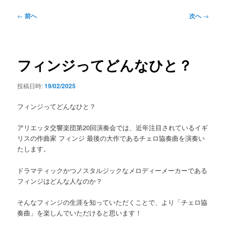
ー
投
←
前へ
次へ
→
稿
ナ
ビ
ゲ
フィンジってどんなひと？
ー
シ
投稿日時:
19/02/2025
ョ
ン
フィンジってどんなひと？
アリエッタ交響楽団第20回演奏会では、近年注目されているイギ
リスの作曲家 フィンジ 最後の大作であるチェロ協奏曲を演奏い
たします。
ドラマティックかつノスタルジックなメロディーメーカーである
フィンジはどんな人なのか？
そんなフィンジの生涯を知っていただくことで、より「チェロ協
奏曲」を楽しんでいただけると思います！