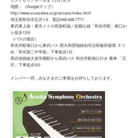
地図：（Googleマップ）
http://www.sunazalea.or.jp/access/index.html
埼玉県和光市広沢1-5 電話048-468-7771
東武東上線・東京メトロ有楽町線／副都心線「和光市駅」南口か
ら徒歩13分
（バスの場合）
和光市駅南口から東武バス 西大和団地経由司法研修所循環 ３つ
め「和光第二中学校」下車徒歩1分
西武池袋線大泉学園駅から西武バス 和光市駅南口行き 乗車 「広
沢」下車徒歩3分
メンバー一同，みなさまのご来場をお待ちしております。