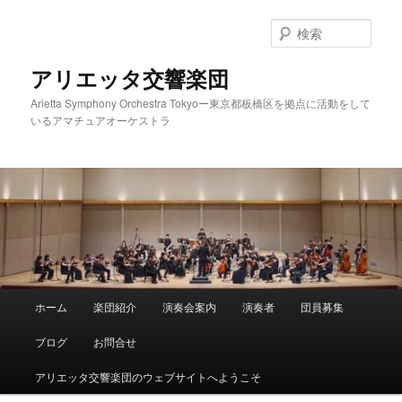
メ
イ
検
ン
索
コ
アリエッタ交響楽団
ン
Arietta Symphony Orchestra Tokyoー東京都板橋区を拠点に活動をして
テ
いるアマチュアオーケストラ
ン
ツ
へ
移
動
メ
ホーム
楽団紹介
演奏会案内
演奏者
団員募集
イ
ン
ブログ
お問合せ
メ
ニ
アリエッタ交響楽団のウェブサイトへようこそ
ュ