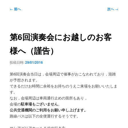
ー
投
←
前へ
次へ
→
稿
ナ
ビ
ゲ
第6回演奏会にお越しのお客
ー
シ
様へ（謹告）
ョ
ン
投稿日時:
29/01/2016
第6回演奏会当日は，会場周辺で催事がおこなわれており，混雑
が予想されます。
できるだけお時間に余裕をお持ちのうえご来場をお願いいたしま
す。
なお，会場周辺は車両通行止めの箇所もあり，
会場の
駐車場もございません
。
公共交通機関のご利用をお願い申し上げます。
路線バスは以下の全便運行するそうです。
サンアゼリアホールまでの行き方