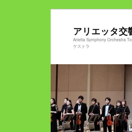
メ
イ
ン
アリエッタ
コ
Arietta Symphony Or
ン
ケストラ
テ
ン
ツ
へ
移
動