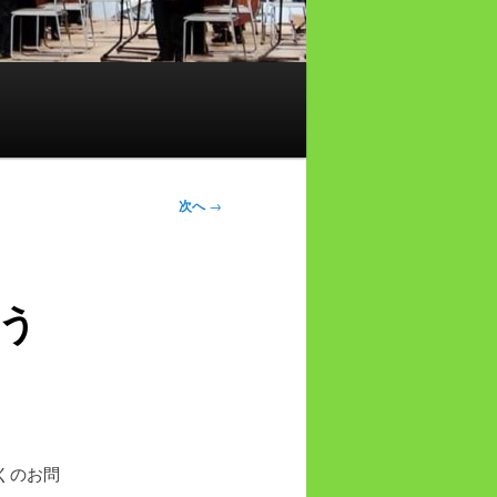
次へ
→
う
くのお問