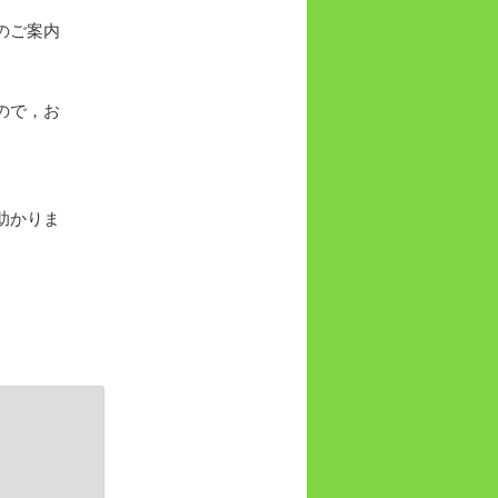
のご案内
ので，お
助かりま