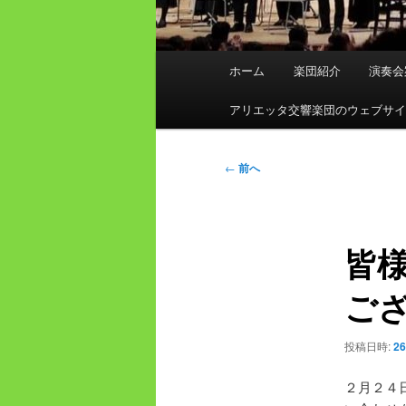
メ
ホーム
楽団紹介
演奏会
イ
ン
アリエッタ交響楽団のウェブサ
メ
ニ
投
←
前へ
ュ
稿
ー
ナ
ビ
皆
ゲ
ー
ご
シ
ョ
ン
投稿日時:
26
２月２４