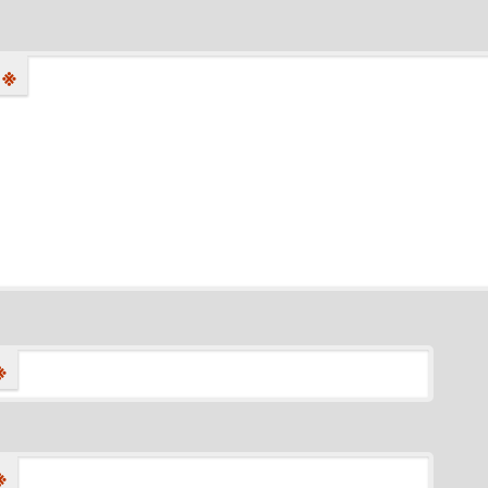
※
※
※