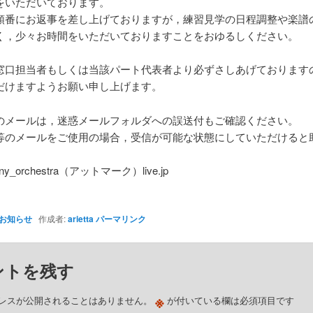
をいただいております。
順番にお返事を差し上げておりますが，練習見学の日程調整や楽譜
く，少々お時間をいただいておりますことをおゆるしください。
窓口担当者もしくは当該パート代表者より必ずさしあげております
だけますようお願い申し上げます。
のメールは，迷惑メールフォルダへの誤送付もご確認ください。
等のメールをご使用の場合，受信が可能な状態にしていただけると
ony_orchestra（アットマーク）live.jp
お知らせ
作成者:
arietta
パーマリンク
ントを残す
※
レスが公開されることはありません。
が付いている欄は必須項目です