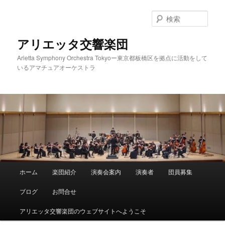
メ
イ
検
ン
索
コ
アリエッタ交響楽団
ン
Arietta Symphony Orchestra Tokyoー東京都板橋区を拠点に活動をして
テ
いるアマチュアオーケストラ
ン
ツ
へ
移
動
メ
ホーム
楽団紹介
演奏会案内
演奏者
団員募集
イ
ン
ブログ
お問合せ
メ
ニ
アリエッタ交響楽団のウェブサイトへようこそ
ュ