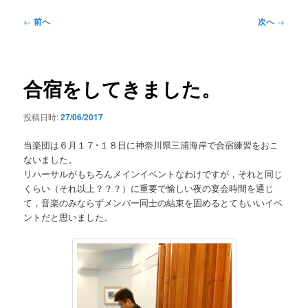
ー
投
←
前へ
次へ
→
稿
ナ
ビ
ゲ
合宿をしてきました。
ー
シ
投稿日時:
27/06/2017
ョ
ン
当楽団は６月１７･１８日に神奈川県三浦海岸で合宿練習をおこ
ないました。
リハーサルがもちろんメインイベントなわけですが，それと同じ
くらい（それ以上？？？）に重要で愉しい夜の宴会時間を通じ
て，音楽のみならずメンバー同士の結束を固めるとてもいいイベ
ントだと思いました。