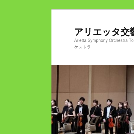
メ
サ
イ
ブ
ン
コ
アリエッタ
コ
ン
Arietta Symphony Or
ン
テ
ケストラ
テ
ン
ン
ツ
ツ
へ
へ
移
移
動
動