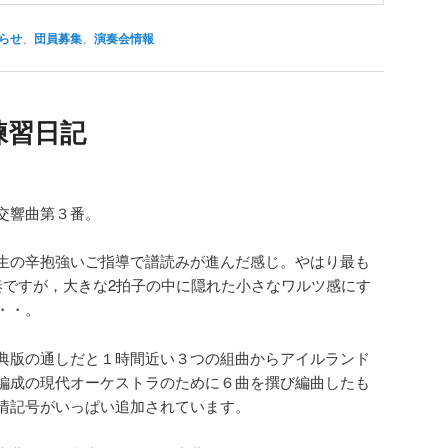
らせ
、
団員募集
、
演奏会情報
練習日記
交響曲第３番。
生の辛抱強いご指導で譜読みが進んだ感じ。やはり最も
奏ですが，大きな2拍子の中に隠れた小さなワルツ感にす
・・。
典版の通しだと１時間近い３つの組曲からアイルランド
編成の現代オーケストラのために６曲を撰び編曲したも
情記号がいっぱい追加されています。