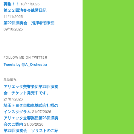
募集！！
18/11/2025
第２２回演奏会練習日記
11/11/2025
第22回演奏会 指揮者初来団
09/10/2025
FOLLOW ME ON TWITTER
Tweets by @A_Orchestra
最新情報
アリエッタ交響楽団第23回演奏
会 チケット発売中です。
21/07/2026
埼玉トヨタ自動車株式会社様の
インスタグラム
21/07/2026
アリエッタ交響楽団第23回演奏
会のご案内
21/05/2026
第23回演奏会 ソリストのご紹