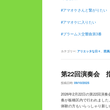
#アマオケさんと繋がりたい
#アマオケに入りたい
#ブラームス交響曲第3番
カテゴリー:
アリエッタな日々
、
団員
第22回演奏会 
投稿日時:
09/10/2025
2026年2月22日の第22
奏が板橋区内で行われました
体験の方もいらっしゃり新し