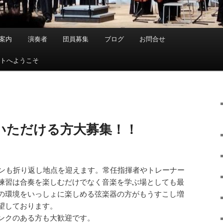
案内
演奏者
団員募集
ブログ
お問合せ
イトへようこそ
いただける方大募集！！
ズンも折り返し地点を迎えます。常任指揮者やトレーナー
練習は合奏を楽しむだけでなく音楽を学ぶ場としても最
の環境をいっしょに楽しめる弦楽器の方がもうすこし増
望しております。
ンクのある方も大歓迎です。