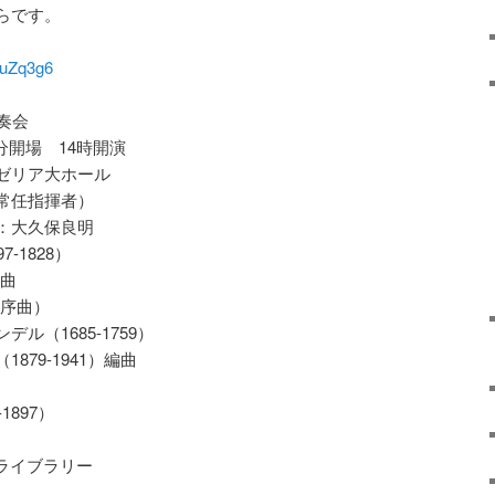
らです。
4uZq3g6
奏会
5分開場 14時開演
ゼリア大ホール
常任指揮者）
：大久保良明
-1828）
序曲
4序曲）
ル（1685-1759）
79-1941）編曲
1897）
ライブラリー