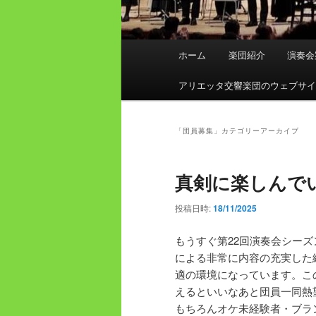
メ
ホーム
楽団紹介
演奏会
イ
ン
アリエッタ交響楽団のウェブサ
メ
ニ
ュ
「
団員募集
」カテゴリーアーカイブ
ー
真剣に楽しんで
投稿日時:
18/11/2025
もうすぐ第22回演奏会シー
による非常に内容の充実した
適の環境になっています。こ
えるといいなあと団員一同熱
もちろんオケ未経験者・ブラ