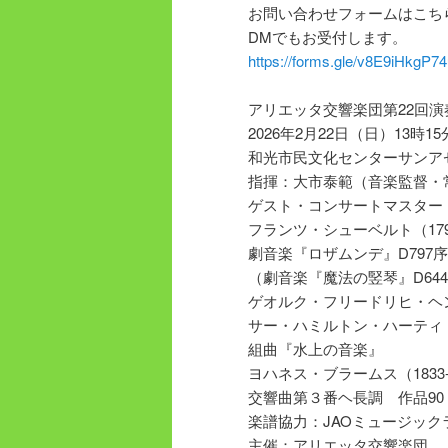
お問い合わせフォームはこち
DMでもお受付します。
https://forms.gle/v8E9iHkgP7
アリエッタ交響楽団第22回演
2026年2月22日（日）13時1
和光市民文化センターサンア
指揮：大市泰範（音楽監督・
ゲスト・コンサートマスター
フランツ・シューベルト（1797
劇音楽『ロザムンデ』D797
（劇音楽『魔法の竪琴』D64
ゲオルク・フリードリヒ・ヘンデ
サー・ハミルトン・ハーティ（18
組曲『水上の音楽』
ヨハネス・ブラームス（1833-
交響曲第３番ヘ長調 作品90
楽譜協力：JAOミュージック
主催：アリエッタ交響楽団